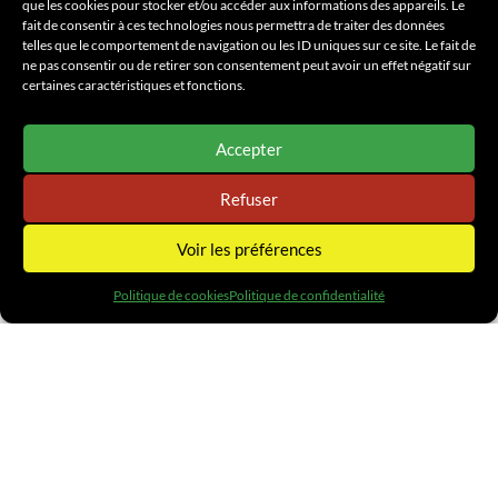
que les cookies pour stocker et/ou accéder aux informations des appareils. Le
fait de consentir à ces technologies nous permettra de traiter des données
telles que le comportement de navigation ou les ID uniques sur ce site. Le fait de
ne pas consentir ou de retirer son consentement peut avoir un effet négatif sur
certaines caractéristiques et fonctions.
Accepter
Refuser
Voir les préférences
BÂTIMENT
BTP
BUREAU D'ÉTUDES
Politique de cookies
Politique de confidentialité
CARRIÈRES
CENTRALES D'ENROBÉS
DÉMOLITIONS ET DÉSAMIANTAGE
DOMAINE VITICOLE
ENERGIE ET ENVIRONNEMENT
FIBRE OPTIQUE & RÉSEAUX
GAZ
GÉNIE CIVIL