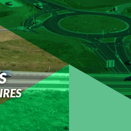
S
IRES