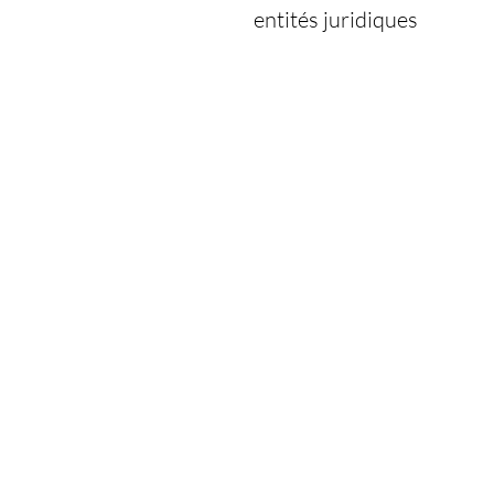
entités juridiques
10
centrales de production d’enrobé
(700 000 tonnes)
5
centrales fixes de production de bé
prêt à l’emploi (110 000 m3)