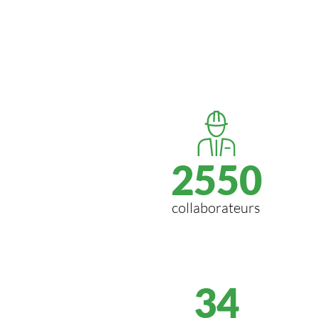
2550
collaborateurs
34