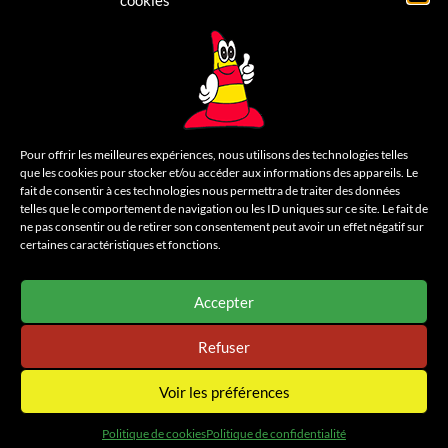
cookies
Contactez-nous
LÉGAL
Mentions légales
Pour offrir les meilleures expériences, nous utilisons des technologies telles
que les cookies pour stocker et/ou accéder aux informations des appareils. Le
Politique de confidentialité
fait de consentir à ces technologies nous permettra de traiter des données
telles que le comportement de navigation ou les ID uniques sur ce site. Le fait de
Cookies
ne pas consentir ou de retirer son consentement peut avoir un effet négatif sur
certaines caractéristiques et fonctions.
Un site
Wazacom
Accepter
Refuser
Voir les préférences
Politique de cookies
Politique de confidentialité