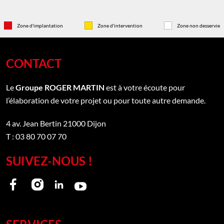
Zone d'implantation
Zone d'intervention
Zone non desservie
CONTACT
Le
Groupe ROGER MARTIN
est à votre écoute pour
l’élaboration de votre projet ou pour toute autre demande.
4 av. Jean Bertin
21000
Dijon
T : 03 80 70 07 70
SUIVEZ-NOUS !
Notre
Notre
Notre
Notre
page
page
page
page
facebook
instagram
linkedin
youtube