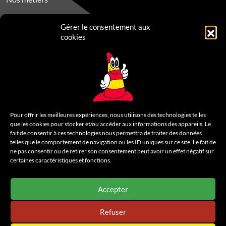
Nos engagements RSE
Gérer le consentement aux
Recrutement
cookies
Contactez-nous
LÉGAL
Mentions légales
Pour offrir les meilleures expériences, nous utilisons des technologies telles
que les cookies pour stocker et/ou accéder aux informations des appareils. Le
Politique de confidentialité
fait de consentir à ces technologies nous permettra de traiter des données
telles que le comportement de navigation ou les ID uniques sur ce site. Le fait de
Cookies
ne pas consentir ou de retirer son consentement peut avoir un effet négatif sur
certaines caractéristiques et fonctions.
Un site
Wazacom
Accepter
Refuser