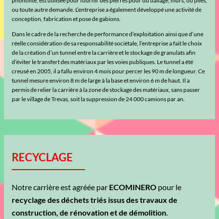
phonolite, est utilisée pour fournir des pierres pour du dallage, murs, ou piles,
ou toute autre demande. L’entreprise a également développé une activité de
conception, fabrication et pose de gabions.
Dans le cadre de la recherche de performance d’exploitation ainsi que d’une
réelle considération de sa responsabilité sociétale, l’entreprise a fait le choix
de la création d’un tunnel entre la carrière et le stockage de granulats afin
d’éviter le transfert des matériaux par les voies publiques. Le tunnel a été
creusé en 2005, il a fallu environ 4 mois pour percer les 90 m de longueur. Ce
tunnel mesure environ 8 m de large à la base et environ 6 m de haut. Il a
permis de relier la carrière à la zone de stockage des matériaux, sans passer
par le village de Trevas, soit la suppression de 24 000 camions par an.
RECYCLAGE
Notre carrière est agréée par
ECOMINERO
pour le
recyclage des déchets triés issus des travaux de
construction, de rénovation et de démolition
.