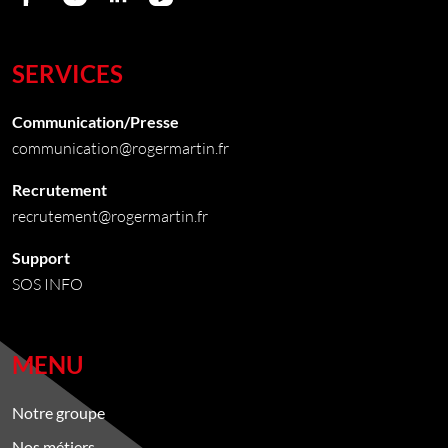
Notre
Notre
Notre
Notre
page
page
page
page
SERVICES
facebook
instagram
linkedin
youtube
Communication/Presse
communication@rogermartin.fr
Recrutement
recrutement@rogermartin.fr
Support
SOS INFO
MENU
Notre groupe
Nos métiers