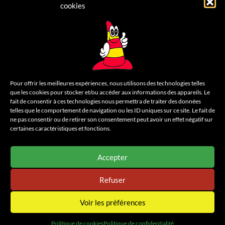
Recrutement
cookies
Contactez-nous
LÉGAL
Mentions légales
Pour offrir les meilleures expériences, nous utilisons des technologies telles
que les cookies pour stocker et/ou accéder aux informations des appareils. Le
Politique de confidentialité
fait de consentir à ces technologies nous permettra de traiter des données
telles que le comportement de navigation ou les ID uniques sur ce site. Le fait de
Cookies
ne pas consentir ou de retirer son consentement peut avoir un effet négatif sur
certaines caractéristiques et fonctions.
Un site
Wazacom
Accepter
Refuser
Voir les préférences
Politique de cookies
Politique de confidentialité