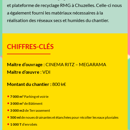
et plateforme de recyclage RMG à Chuzelles. Celle-ci nous
a également fourni les matériaux nécessaires à la
réalisation des réseaux secs et humides du chantier.
CHIFFRES-CLÉS
Maître d’ouvrage
: CINEMA RITZ – MEGARAMA
Maître d’œuvre
: VDI
Montant du chantier :
800 k€
7 000 m²
Parking et voirie
3 000 m²
de Bâtiment
3 000 m3
de Terrassement
500 ml
de noues drainantes et étanchées pour récolter les eaux pluviales
1 000 T
d’enrobés