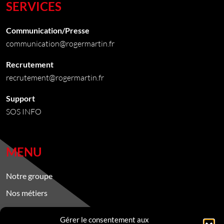
SERVICES
facebook
instagram
linkedin
youtube
Communication/Presse
communication@rogermartin.fr
Recrutement
recrutement@rogermartin.fr
Support
SOS INFO
MENU
Notre groupe
Nos métiers
Nos engagements RSE
Gérer le consentement aux