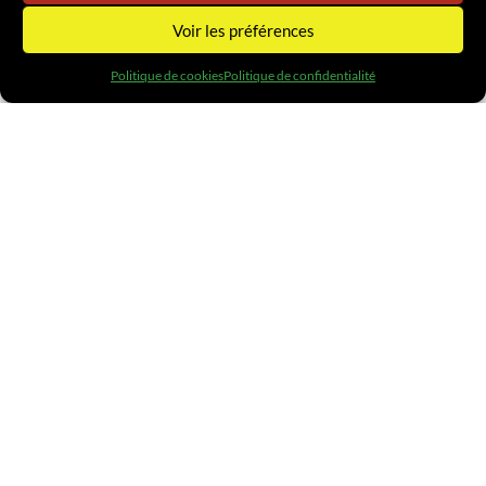
Voir les préférences
DÉCOUVREZ NOS DERNIÈRES
Politique de cookies
Politique de confidentialité
RÉALISATIONS
RCEA 2 X 2 VOIES – PARAY CHAROLLES
71-SAÔNE-ET-LOIRE
En savoir plus